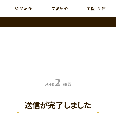
製品紹介
実績紹介
工程・品質
2
Step
確認
送信が完了しました