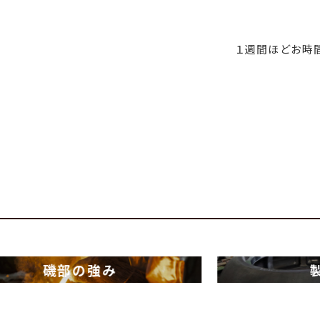
１週間ほどお時
部の強み
製品紹介