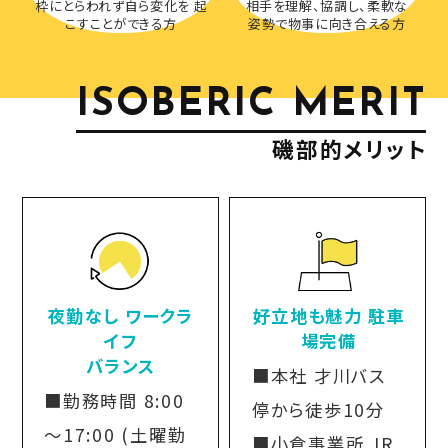
枠にとらわれず自ら変化を 起
相手を理解、協調し、柔軟な
こすことができる方
姿勢で物事に向き合える方
ISOBERIC MERIT
磯部的メリット
夜勤なし ワークラ
好立地も魅力 駐車
イフ
場完備
バランス
■本社 才川バス
■勤務時間 8:00
停から徒歩10分
～17:00 (土曜勤
■小倉事業所 JR