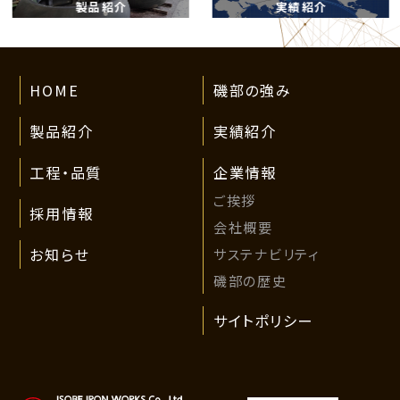
製品紹介
実績紹介
において適切に取り扱うものとします。
また、その利用についてはご本人のご同
意をいただくものとします。
HOME
磯部の強み
3．個人情報の提供
製品紹介
実績紹介
個人情報について、あらかじめご本人か
工程・品質
企業情報
らご同意をいただいた提供先以外の第
ご挨拶
三者に提供、開示等は一切いたしませ
採用情報
会社概要
ん。
サステナビリティ
お知らせ
4．個人情報の訂正・削除・利用停止等
磯部の歴史
個人情報について、ご本人から訂正、追
サイトポリシー
加、削除または利用停止の申出があっ
た場合には、法令等に従い速やかに対