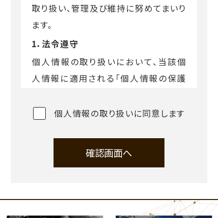
取り扱い、管理及び維持に努めてまいり
ます。
1．法令遵守
個人情報の取り扱いにおいて、当該個
人情報に適用される「個人情報の保護
に関する法律」およびこれに関連する法
令を遵守します。
個人情報の取り扱いに同意します
2．個人情報の取得および利用
個人情報を取得する場合は、利用目的
確認画面へ
をできる限り具体的に特定します。個人
情報をご本人から取得する際、ご本人に
利用目的を通知または公表するととも
に、個人情報をその利用目的の範囲内