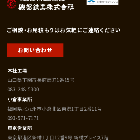
応いたします。
5．個人情報の安全対策
個人情報への不正アクセス、個人情報
ご相談・お見積もりはお気軽にご連絡ください
の紛失、破壊、改ざんおよび漏洩などに
関する予防措置を講ずることにより、個
お問い合わせ
人情報の安全性、正確性の確保を図り
ます。また、万が一、問題が発生した場
本社工場
合には、被害の拡大防止に努め、速やか
山口県下関市長府扇町1番15号
に是正措置を実施します。
083-248-5300
小倉事業所
福岡県北九州市小倉北区東港1丁目2番11号
093-571-7171
東京営業所
東京都港区新橋1丁目12番9号 新橋プレイス7階